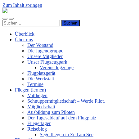
Zum Inhalt springen
Luftsportverein
Hünsborn
Mobile-
Suchfeld
e.V.
Suchen
Menü
ein-/ausblenden
nach:
ein-/ausblenden
Überblick
Über uns
Der Vorstand
Die Jugendgruppe
Unsere Mitglieder
Unser Flugzeugpark
Vereinsflugzeuge
Flugplatzgerät
Die Werkstatt
Termine
Fliegen (lernen)
Mitfliegen
Schnuppermitgliedschaft – Werde Pilot.
Mitgliedschaft
Ausbildung zum Piloten
Der Tagesablauf auf dem Flugplatz
Fliegerlager
Reiseblog
Segelfliegen in Zell am See