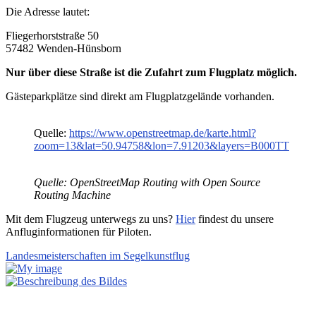
Die Adresse lautet:
Fliegerhorststraße 50
57482 Wenden-Hünsborn
Nur über diese Straße ist die Zufahrt zum Flugplatz möglich.
Gästeparkplätze sind direkt am Flugplatzgelände vorhanden.
Quelle:
https://www.openstreetmap.de/karte.html?
zoom=13&lat=50.94758&lon=7.91203&layers=B000TT
Quelle: OpenStreetMap Routing with Open Source
Routing Machine
Mit dem Flugzeug unterwegs zu uns?
Hier
findest du unsere
Anfluginformationen für Piloten.
Landesmeisterschaften im Segelkunstflug