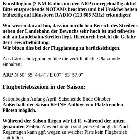
Kunstflugbox (2 NM Radius um den ARP) unregelmäßig aktiv!
Bitte entsprechende NOTAMs beachten und bei Unsicherheiten
frühzeitig auf Hünsborn RADIO (123,685 MHz)
erkundigen!
Wir weisen darauf hin, dass im nördlichen Bereich des Streifens
neben der Landebahn der Bewuchs sehr hoch ist und teilweise
nah an Landebahn/Streifen liegt. Hierdurch besteht die Gefahr
der Leewirbelbildung.
Wir bitten dies bei der Flugplanung zu berücksichtigen
.
Aus Lärmschutzgründen bitte die veröffentlichte Platzrunde
einhalten!
ARP
N 50° 55′ 44,4″ / E 007° 53′ 57,0″
Flugbetriebszeiten in der Saison:
Saisonbeginn Anfang April, Saisonende Ende Oktober
Außerhalb der Saison KEINE Anflüge von Platzfremden
Piloten möglich.
Während der Saison fliegen wir i.d.R. während der unten
genannten Zeiten.
Abweichungen sind jederzeit möglich! Nach
Regentagen kann ggf. wegen zu weicher Piste kein Flugbetrieb
stattfinden.