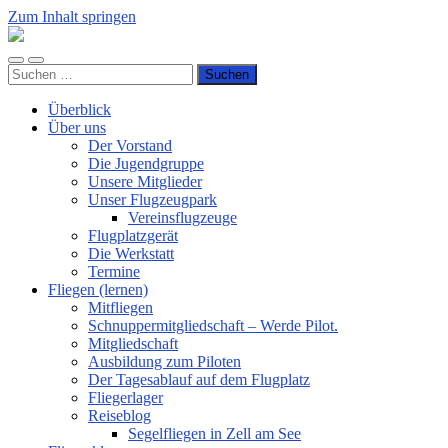
Zum Inhalt springen
Luftsportverein
Hünsborn
Mobile-
Suchfeld
e.V.
Suchen
Menü
ein-/ausblenden
nach:
ein-/ausblenden
Überblick
Über uns
Der Vorstand
Die Jugendgruppe
Unsere Mitglieder
Unser Flugzeugpark
Vereinsflugzeuge
Flugplatzgerät
Die Werkstatt
Termine
Fliegen (lernen)
Mitfliegen
Schnuppermitgliedschaft – Werde Pilot.
Mitgliedschaft
Ausbildung zum Piloten
Der Tagesablauf auf dem Flugplatz
Fliegerlager
Reiseblog
Segelfliegen in Zell am See