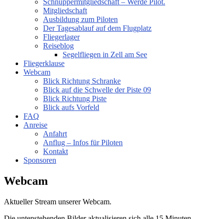
Schnuppermitgliedschaft – Werde Pilot.
Mitgliedschaft
Ausbildung zum Piloten
Der Tagesablauf auf dem Flugplatz
Fliegerlager
Reiseblog
Segelfliegen in Zell am See
Fliegerklause
Webcam
Blick Richtung Schranke
Blick auf die Schwelle der Piste 09
Blick Richtung Piste
Blick aufs Vorfeld
FAQ
Anreise
Anfahrt
Anflug – Infos für Piloten
Kontakt
Sponsoren
Webcam
Aktueller Stream unserer Webcam.
Die untenstehenden Bilder aktualisieren sich alle 15 Minuten.