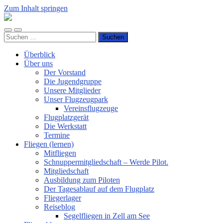
Zum Inhalt springen
Luftsportverein
Hünsborn
Mobile-
Suchfeld
e.V.
Suchen
Menü
ein-/ausblenden
nach:
ein-/ausblenden
Überblick
Über uns
Der Vorstand
Die Jugendgruppe
Unsere Mitglieder
Unser Flugzeugpark
Vereinsflugzeuge
Flugplatzgerät
Die Werkstatt
Termine
Fliegen (lernen)
Mitfliegen
Schnuppermitgliedschaft – Werde Pilot.
Mitgliedschaft
Ausbildung zum Piloten
Der Tagesablauf auf dem Flugplatz
Fliegerlager
Reiseblog
Segelfliegen in Zell am See