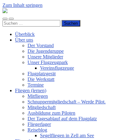
Zum Inhalt springen
Luftsportverein
Hünsborn
Mobile-
Suchfeld
e.V.
Suchen
Menü
ein-/ausblenden
nach:
ein-/ausblenden
Überblick
Über uns
Der Vorstand
Die Jugendgruppe
Unsere Mitglieder
Unser Flugzeugpark
Vereinsflugzeuge
Flugplatzgerät
Die Werkstatt
Termine
Fliegen (lernen)
Mitfliegen
Schnuppermitgliedschaft – Werde Pilot.
Mitgliedschaft
Ausbildung zum Piloten
Der Tagesablauf auf dem Flugplatz
Fliegerlager
Reiseblog
Segelfliegen in Zell am See