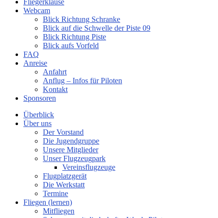
Fliegerklause
Webcam
Blick Richtung Schranke
Blick auf die Schwelle der Piste 09
Blick Richtung Piste
Blick aufs Vorfeld
FAQ
Anreise
Anfahrt
Anflug – Infos für Piloten
Kontakt
Sponsoren
Überblick
Über uns
Der Vorstand
Die Jugendgruppe
Unsere Mitglieder
Unser Flugzeugpark
Vereinsflugzeuge
Flugplatzgerät
Die Werkstatt
Termine
Fliegen (lernen)
Mitfliegen