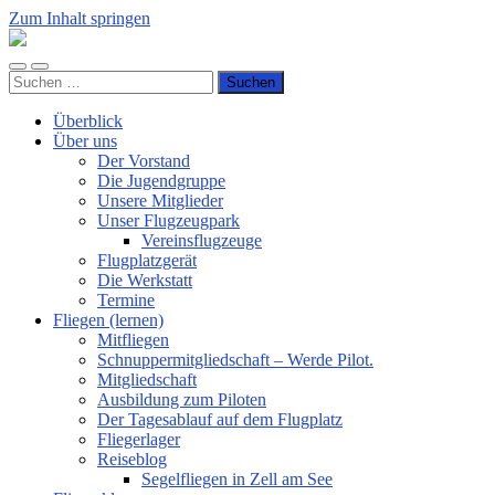
Zum Inhalt springen
Luftsportverein
Hünsborn
Mobile-
Suchfeld
e.V.
Suchen
Menü
ein-/ausblenden
nach:
ein-/ausblenden
Überblick
Über uns
Der Vorstand
Die Jugendgruppe
Unsere Mitglieder
Unser Flugzeugpark
Vereinsflugzeuge
Flugplatzgerät
Die Werkstatt
Termine
Fliegen (lernen)
Mitfliegen
Schnuppermitgliedschaft – Werde Pilot.
Mitgliedschaft
Ausbildung zum Piloten
Der Tagesablauf auf dem Flugplatz
Fliegerlager
Reiseblog
Segelfliegen in Zell am See