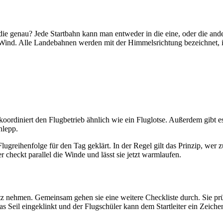
st die genau? Jede Startbahn kann man entweder in die eine, oder die a
ind. Alle Landebahnen werden mit der Himmelsrichtung bezeichnet, i
ordiniert den Flugbetrieb ähnlich wie ein Fluglotse. Außerdem gibt es n
hlepp.
greihenfolge für den Tag geklärt. In der Regel gilt das Prinzip, wer zuer
checkt parallel die Winde und lässt sie jetzt warmlaufen.
tz nehmen. Gemeinsam gehen sie eine weitere Checkliste durch. Sie pr
 Seil eingeklinkt und der Flugschüler kann dem Startleiter ein Zeichen g