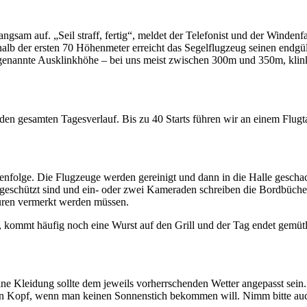
 langsam auf. „Seil straff, fertig“, meldet der Telefonist und der Wind
lb der ersten 70 Höhenmeter erreicht das Segelflugzeug seinen endgült
ogenannte Ausklinkhöhe – bei uns meist zwischen 300m und 350m, klinkt
 den gesamten Tagesverlauf. Bis zu 40 Starts führen wir an einem Flugt
olge. Die Flugzeuge werden gereinigt und dann in die Halle geschach
t geschützt sind und ein- oder zwei Kameraden schreiben die Bordbüche
turen vermerkt werden müssen.
, kommt häufig noch eine Wurst auf den Grill und der Tag endet gemüt
Deine Kleidung sollte dem jeweils vorherrschenden Wetter angepasst sei
en Kopf, wenn man keinen Sonnenstich bekommen will. Nimm bitte auc