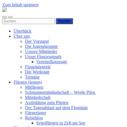
Zum Inhalt springen
Luftsportverein
Hünsborn
Mobile-
Suchfeld
e.V.
Suchen
Menü
ein-/ausblenden
nach:
ein-/ausblenden
Überblick
Über uns
Der Vorstand
Die Jugendgruppe
Unsere Mitglieder
Unser Flugzeugpark
Vereinsflugzeuge
Flugplatzgerät
Die Werkstatt
Termine
Fliegen (lernen)
Mitfliegen
Schnuppermitgliedschaft – Werde Pilot.
Mitgliedschaft
Ausbildung zum Piloten
Der Tagesablauf auf dem Flugplatz
Fliegerlager
Reiseblog
Segelfliegen in Zell am See