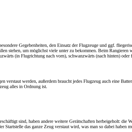
 besondere Gegebenheiten, den Einsatz der Flugzeuge und ggf. flieger
n Hallen stehen, um möglichst viele unter zu bekommen. Beim Rangier
wärts (in Flugrichtung nach vorn), schwanzwärts (nach hinten) oder fl
n verstaut werden, außerdem braucht jedes Flugzeug auch eine Batteri
zeug alles in Ordnung ist.
chäftigt sind, haben andere weitere Gerätschaften herbeigeholt: die W
er Startstelle das ganze Zeug verstaut wird, was man so dabei haben 