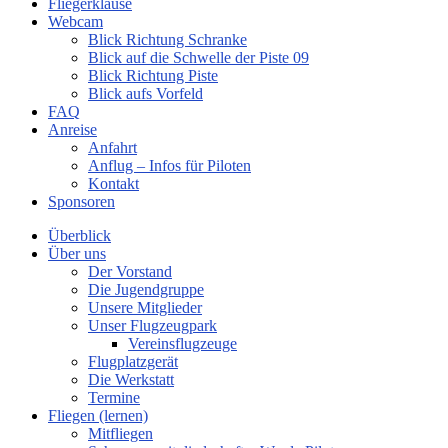
Fliegerklause
Webcam
Blick Richtung Schranke
Blick auf die Schwelle der Piste 09
Blick Richtung Piste
Blick aufs Vorfeld
FAQ
Anreise
Anfahrt
Anflug – Infos für Piloten
Kontakt
Sponsoren
Überblick
Über uns
Der Vorstand
Die Jugendgruppe
Unsere Mitglieder
Unser Flugzeugpark
Vereinsflugzeuge
Flugplatzgerät
Die Werkstatt
Termine
Fliegen (lernen)
Mitfliegen