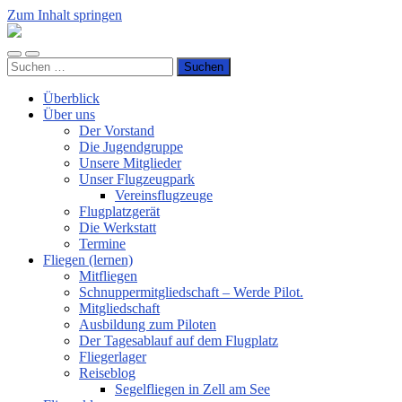
Zum Inhalt springen
Luftsportverein
Hünsborn
Mobile-
Suchfeld
e.V.
Suchen
Menü
ein-/ausblenden
nach:
ein-/ausblenden
Überblick
Über uns
Der Vorstand
Die Jugendgruppe
Unsere Mitglieder
Unser Flugzeugpark
Vereinsflugzeuge
Flugplatzgerät
Die Werkstatt
Termine
Fliegen (lernen)
Mitfliegen
Schnuppermitgliedschaft – Werde Pilot.
Mitgliedschaft
Ausbildung zum Piloten
Der Tagesablauf auf dem Flugplatz
Fliegerlager
Reiseblog
Segelfliegen in Zell am See