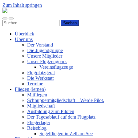
Zum Inhalt springen
Luftsportverein
Hünsborn
Mobile-
Suchfeld
e.V.
Suchen
Menü
ein-/ausblenden
nach:
ein-/ausblenden
Überblick
Über uns
Der Vorstand
Die Jugendgruppe
Unsere Mitglieder
Unser Flugzeugpark
Vereinsflugzeuge
Flugplatzgerät
Die Werkstatt
Termine
Fliegen (lernen)
Mitfliegen
Schnuppermitgliedschaft – Werde Pilot.
Mitgliedschaft
Ausbildung zum Piloten
Der Tagesablauf auf dem Flugplatz
Fliegerlager
Reiseblog
Segelfliegen in Zell am See