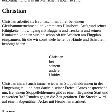
bekommen und was für Menschen Piloten so sind.
Christian
Christian arbeitet als Baumaschinenführer bei einem
Gleisbauunternehmen und kommt aus Hünsborn. Aufgrund seiner
Fähigkeiten im Umgang mit Baggern und Treckern und seinen
Kontakten konnten wir ihn schon oft für Arbeiten am Flugplatz
einspannen, für die wir sonst viele helfende Hände und Schaufeln
benötigt hätten.
Christian
bei
seinem
anderen
Hobby
Christian nimmt auch immer wieder an Stoppelfeldrennen in der
Umgebung teil und baut dafür in seiner Freizeit Autos ensprechend
um. Bei einem Stoppelfeldrennen gibt es einen fliegenden Start und
es werden 3×2 Runden gegen die Zeit gefahren. Die Strecke wird
auf einem abgemähten Acker mit Heuballen markiert.
Lena