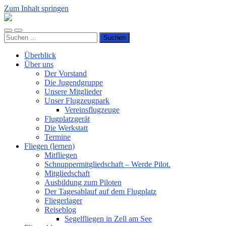
Zum Inhalt springen
Luftsportverein
Hünsborn
Mobile-
Suchfeld
e.V.
Suchen
Menü
ein-/ausblenden
nach:
ein-/ausblenden
Überblick
Über uns
Der Vorstand
Die Jugendgruppe
Unsere Mitglieder
Unser Flugzeugpark
Vereinsflugzeuge
Flugplatzgerät
Die Werkstatt
Termine
Fliegen (lernen)
Mitfliegen
Schnuppermitgliedschaft – Werde Pilot.
Mitgliedschaft
Ausbildung zum Piloten
Der Tagesablauf auf dem Flugplatz
Fliegerlager
Reiseblog
Segelfliegen in Zell am See