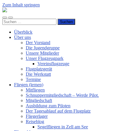
Zum Inhalt springen
Luftsportverein
Hünsborn
Mobile-
Suchfeld
e.V.
Suchen
Menü
ein-/ausblenden
nach:
ein-/ausblenden
Überblick
Über uns
Der Vorstand
Die Jugendgruppe
Unsere Mitglieder
Unser Flugzeugpark
Vereinsflugzeuge
Flugplatzgerät
Die Werkstatt
Termine
Fliegen (lernen)
Mitfliegen
Schnuppermitgliedschaft – Werde Pilot.
Mitgliedschaft
Ausbildung zum Piloten
Der Tagesablauf auf dem Flugplatz
Fliegerlager
Reiseblog
Segelfliegen in Zell am See