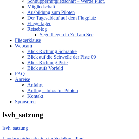
Schnuppermitgliedschaft – Werde Pilot.
Mitgliedschaft
Ausbildung zum Piloten
Der Tagesablauf auf dem Flugplatz
Fliegerlager
Reiseblog
Segelfliegen in Zell am See
Fliegerklause
Webcam
Blick Richtung Schranke
Blick auf die Schwelle der Piste 09
Blick Richtung Piste
Blick aufs Vorfeld
FAQ
Anreise
Anfahrt
Anflug – Infos für Piloten
Kontakt
Sponsoren
lsvh_satzung
lsvh_satzung
Landesmeisterschaften im Segelkunstflug