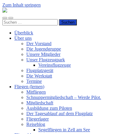
Zum Inhalt springen
Luftsportverein
Hünsborn
Mobile-
Suchfeld
e.V.
Suchen
Menü
ein-/ausblenden
nach:
ein-/ausblenden
Überblick
Über uns
Der Vorstand
Die Jugendgruppe
Unsere Mitglieder
Unser Flugzeugpark
Vereinsflugzeuge
Flugplatzgerät
Die Werkstatt
Termine
Fliegen (lernen)
Mitfliegen
Schnuppermitgliedschaft – Werde Pilot.
Mitgliedschaft
Ausbildung zum Piloten
Der Tagesablauf auf dem Flugplatz
Fliegerlager
Reiseblog
Segelfliegen in Zell am See