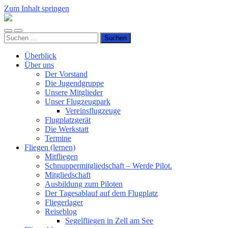
Zum Inhalt springen
Luftsportverein
Hünsborn
Mobile-
Suchfeld
e.V.
Suchen
Menü
ein-/ausblenden
nach:
ein-/ausblenden
Überblick
Über uns
Der Vorstand
Die Jugendgruppe
Unsere Mitglieder
Unser Flugzeugpark
Vereinsflugzeuge
Flugplatzgerät
Die Werkstatt
Termine
Fliegen (lernen)
Mitfliegen
Schnuppermitgliedschaft – Werde Pilot.
Mitgliedschaft
Ausbildung zum Piloten
Der Tagesablauf auf dem Flugplatz
Fliegerlager
Reiseblog
Segelfliegen in Zell am See