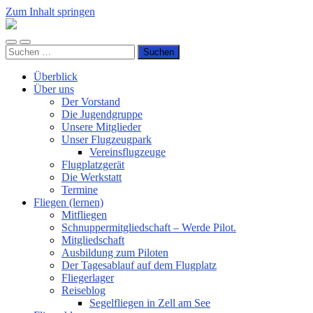
Zum Inhalt springen
Luftsportverein
Hünsborn
Mobile-
Suchfeld
e.V.
Suchen
Menü
ein-/ausblenden
nach:
ein-/ausblenden
Überblick
Über uns
Der Vorstand
Die Jugendgruppe
Unsere Mitglieder
Unser Flugzeugpark
Vereinsflugzeuge
Flugplatzgerät
Die Werkstatt
Termine
Fliegen (lernen)
Mitfliegen
Schnuppermitgliedschaft – Werde Pilot.
Mitgliedschaft
Ausbildung zum Piloten
Der Tagesablauf auf dem Flugplatz
Fliegerlager
Reiseblog
Segelfliegen in Zell am See