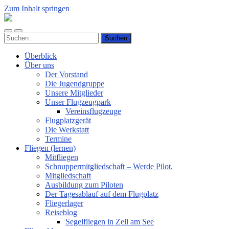
Zum Inhalt springen
Luftsportverein
Hünsborn
Mobile-
Suchfeld
e.V.
Suchen
Menü
ein-/ausblenden
nach:
ein-/ausblenden
Überblick
Über uns
Der Vorstand
Die Jugendgruppe
Unsere Mitglieder
Unser Flugzeugpark
Vereinsflugzeuge
Flugplatzgerät
Die Werkstatt
Termine
Fliegen (lernen)
Mitfliegen
Schnuppermitgliedschaft – Werde Pilot.
Mitgliedschaft
Ausbildung zum Piloten
Der Tagesablauf auf dem Flugplatz
Fliegerlager
Reiseblog
Segelfliegen in Zell am See