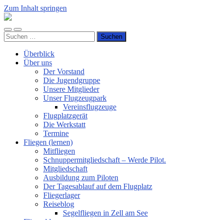
Zum Inhalt springen
Luftsportverein
Hünsborn
Mobile-
Suchfeld
e.V.
Suchen
Menü
ein-/ausblenden
nach:
ein-/ausblenden
Überblick
Über uns
Der Vorstand
Die Jugendgruppe
Unsere Mitglieder
Unser Flugzeugpark
Vereinsflugzeuge
Flugplatzgerät
Die Werkstatt
Termine
Fliegen (lernen)
Mitfliegen
Schnuppermitgliedschaft – Werde Pilot.
Mitgliedschaft
Ausbildung zum Piloten
Der Tagesablauf auf dem Flugplatz
Fliegerlager
Reiseblog
Segelfliegen in Zell am See