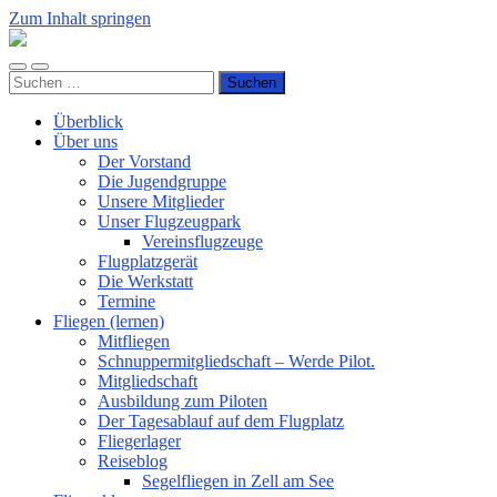
Zum Inhalt springen
Luftsportverein
Hünsborn
Mobile-
Suchfeld
e.V.
Suchen
Menü
ein-/ausblenden
nach:
ein-/ausblenden
Überblick
Über uns
Der Vorstand
Die Jugendgruppe
Unsere Mitglieder
Unser Flugzeugpark
Vereinsflugzeuge
Flugplatzgerät
Die Werkstatt
Termine
Fliegen (lernen)
Mitfliegen
Schnuppermitgliedschaft – Werde Pilot.
Mitgliedschaft
Ausbildung zum Piloten
Der Tagesablauf auf dem Flugplatz
Fliegerlager
Reiseblog
Segelfliegen in Zell am See