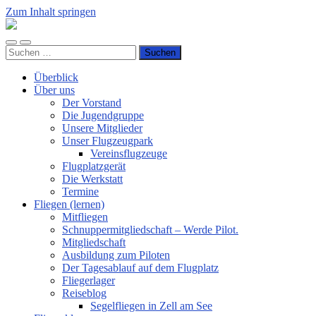
Zum Inhalt springen
Luftsportverein
Hünsborn
Mobile-
Suchfeld
e.V.
Suchen
Menü
ein-/ausblenden
nach:
ein-/ausblenden
Überblick
Über uns
Der Vorstand
Die Jugendgruppe
Unsere Mitglieder
Unser Flugzeugpark
Vereinsflugzeuge
Flugplatzgerät
Die Werkstatt
Termine
Fliegen (lernen)
Mitfliegen
Schnuppermitgliedschaft – Werde Pilot.
Mitgliedschaft
Ausbildung zum Piloten
Der Tagesablauf auf dem Flugplatz
Fliegerlager
Reiseblog
Segelfliegen in Zell am See