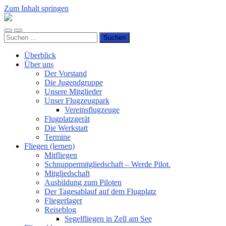
Zum Inhalt springen
Luftsportverein
Hünsborn
Mobile-
Suchfeld
e.V.
Suchen
Menü
ein-/ausblenden
nach:
ein-/ausblenden
Überblick
Über uns
Der Vorstand
Die Jugendgruppe
Unsere Mitglieder
Unser Flugzeugpark
Vereinsflugzeuge
Flugplatzgerät
Die Werkstatt
Termine
Fliegen (lernen)
Mitfliegen
Schnuppermitgliedschaft – Werde Pilot.
Mitgliedschaft
Ausbildung zum Piloten
Der Tagesablauf auf dem Flugplatz
Fliegerlager
Reiseblog
Segelfliegen in Zell am See