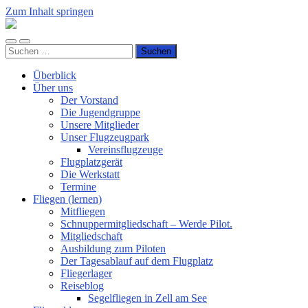
Zum Inhalt springen
Luftsportverein
Hünsborn
Mobile-
Suchfeld
e.V.
Suchen
Menü
ein-/ausblenden
nach:
ein-/ausblenden
Überblick
Über uns
Der Vorstand
Die Jugendgruppe
Unsere Mitglieder
Unser Flugzeugpark
Vereinsflugzeuge
Flugplatzgerät
Die Werkstatt
Termine
Fliegen (lernen)
Mitfliegen
Schnuppermitgliedschaft – Werde Pilot.
Mitgliedschaft
Ausbildung zum Piloten
Der Tagesablauf auf dem Flugplatz
Fliegerlager
Reiseblog
Segelfliegen in Zell am See