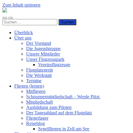
Zum Inhalt springen
Luftsportverein
Hünsborn
Mobile-
Suchfeld
e.V.
Suchen
Menü
ein-/ausblenden
nach:
ein-/ausblenden
Überblick
Über uns
Der Vorstand
Die Jugendgruppe
Unsere Mitglieder
Unser Flugzeugpark
Vereinsflugzeuge
Flugplatzgerät
Die Werkstatt
Termine
Fliegen (lernen)
Mitfliegen
Schnuppermitgliedschaft – Werde Pilot.
Mitgliedschaft
Ausbildung zum Piloten
Der Tagesablauf auf dem Flugplatz
Fliegerlager
Reiseblog
Segelfliegen in Zell am See