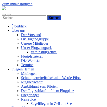
Zum Inhalt springen
Luftsportverein
Hünsborn
Mobile-
Suchfeld
e.V.
Suchen
Menü
ein-/ausblenden
nach:
ein-/ausblenden
Überblick
Über uns
Der Vorstand
Die Jugendgruppe
Unsere Mitglieder
Unser Flugzeugpark
Vereinsflugzeuge
Flugplatzgerät
Die Werkstatt
Termine
Fliegen (lernen)
Mitfliegen
Schnuppermitgliedschaft – Werde Pilot.
Mitgliedschaft
Ausbildung zum Piloten
Der Tagesablauf auf dem Flugplatz
Fliegerlager
Reiseblog
Segelfliegen in Zell am See