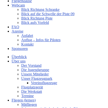
Fliegerklause
Webcam
Blick Richtung Schranke
Blick auf die Schwelle der Piste 09
Blick Richtung Piste
Blick aufs Vorfeld
FAQ
Anreise
Anfahrt
Anflug – Infos für Piloten
Kontakt
Sponsoren
Überblick
Über uns
Der Vorstand
Die Jugendgruppe
Unsere Mitglieder
Unser Flugzeugpark
Vereinsflugzeuge
Flugplatzgerät
Die Werkstatt
Termine
Fliegen (lernen)
Mitfliegen