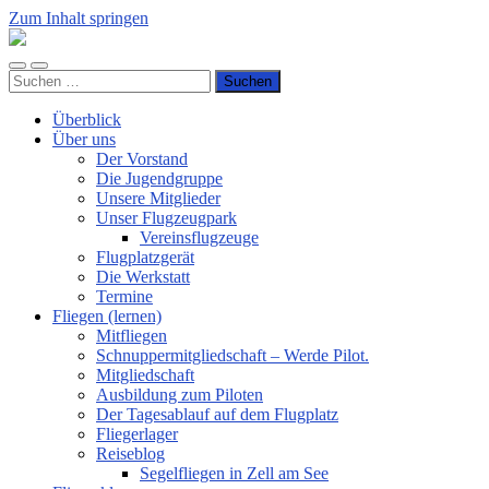
Zum Inhalt springen
Luftsportverein
Hünsborn
Mobile-
Suchfeld
e.V.
Suchen
Menü
ein-/ausblenden
nach:
ein-/ausblenden
Überblick
Über uns
Der Vorstand
Die Jugendgruppe
Unsere Mitglieder
Unser Flugzeugpark
Vereinsflugzeuge
Flugplatzgerät
Die Werkstatt
Termine
Fliegen (lernen)
Mitfliegen
Schnuppermitgliedschaft – Werde Pilot.
Mitgliedschaft
Ausbildung zum Piloten
Der Tagesablauf auf dem Flugplatz
Fliegerlager
Reiseblog
Segelfliegen in Zell am See