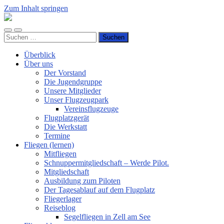
Zum Inhalt springen
Luftsportverein
Hünsborn
Mobile-
Suchfeld
e.V.
Suchen
Menü
ein-/ausblenden
nach:
ein-/ausblenden
Überblick
Über uns
Der Vorstand
Die Jugendgruppe
Unsere Mitglieder
Unser Flugzeugpark
Vereinsflugzeuge
Flugplatzgerät
Die Werkstatt
Termine
Fliegen (lernen)
Mitfliegen
Schnuppermitgliedschaft – Werde Pilot.
Mitgliedschaft
Ausbildung zum Piloten
Der Tagesablauf auf dem Flugplatz
Fliegerlager
Reiseblog
Segelfliegen in Zell am See