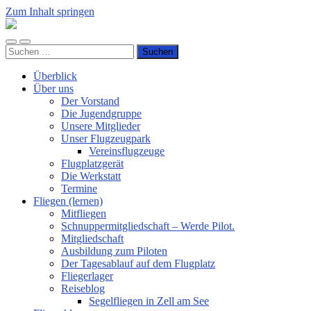
Zum Inhalt springen
Luftsportverein
Hünsborn
Mobile-
Suchfeld
e.V.
Suchen
Menü
ein-/ausblenden
nach:
ein-/ausblenden
Überblick
Über uns
Der Vorstand
Die Jugendgruppe
Unsere Mitglieder
Unser Flugzeugpark
Vereinsflugzeuge
Flugplatzgerät
Die Werkstatt
Termine
Fliegen (lernen)
Mitfliegen
Schnuppermitgliedschaft – Werde Pilot.
Mitgliedschaft
Ausbildung zum Piloten
Der Tagesablauf auf dem Flugplatz
Fliegerlager
Reiseblog
Segelfliegen in Zell am See