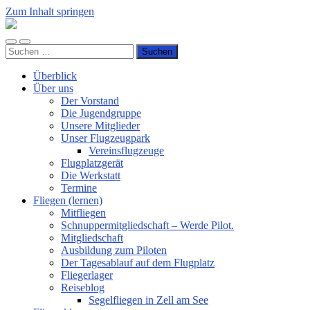
Zum Inhalt springen
Luftsportverein
Hünsborn
Mobile-
Suchfeld
e.V.
Suchen
Menü
ein-/ausblenden
nach:
ein-/ausblenden
Überblick
Über uns
Der Vorstand
Die Jugendgruppe
Unsere Mitglieder
Unser Flugzeugpark
Vereinsflugzeuge
Flugplatzgerät
Die Werkstatt
Termine
Fliegen (lernen)
Mitfliegen
Schnuppermitgliedschaft – Werde Pilot.
Mitgliedschaft
Ausbildung zum Piloten
Der Tagesablauf auf dem Flugplatz
Fliegerlager
Reiseblog
Segelfliegen in Zell am See