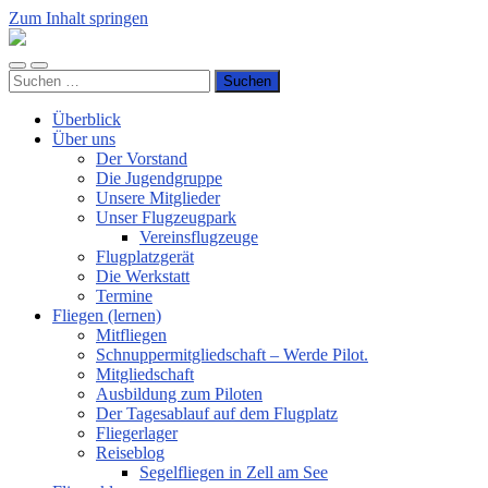
Zum Inhalt springen
Luftsportverein
Hünsborn
Mobile-
Suchfeld
e.V.
Suchen
Menü
ein-/ausblenden
nach:
ein-/ausblenden
Überblick
Über uns
Der Vorstand
Die Jugendgruppe
Unsere Mitglieder
Unser Flugzeugpark
Vereinsflugzeuge
Flugplatzgerät
Die Werkstatt
Termine
Fliegen (lernen)
Mitfliegen
Schnuppermitgliedschaft – Werde Pilot.
Mitgliedschaft
Ausbildung zum Piloten
Der Tagesablauf auf dem Flugplatz
Fliegerlager
Reiseblog
Segelfliegen in Zell am See