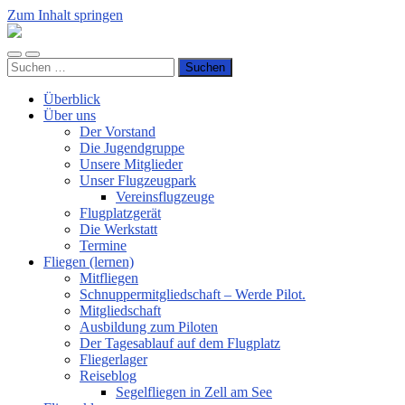
Zum Inhalt springen
Luftsportverein
Hünsborn
Mobile-
Suchfeld
e.V.
Suchen
Menü
ein-/ausblenden
nach:
ein-/ausblenden
Überblick
Über uns
Der Vorstand
Die Jugendgruppe
Unsere Mitglieder
Unser Flugzeugpark
Vereinsflugzeuge
Flugplatzgerät
Die Werkstatt
Termine
Fliegen (lernen)
Mitfliegen
Schnuppermitgliedschaft – Werde Pilot.
Mitgliedschaft
Ausbildung zum Piloten
Der Tagesablauf auf dem Flugplatz
Fliegerlager
Reiseblog
Segelfliegen in Zell am See