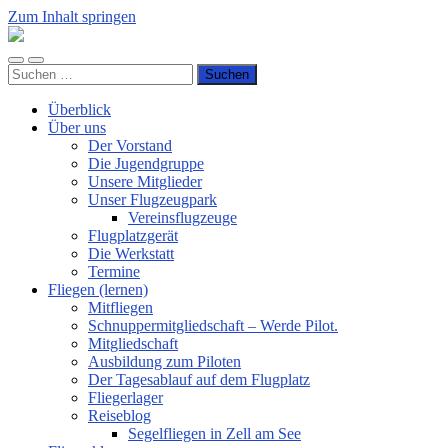
Zum Inhalt springen
Luftsportverein
Hünsborn
Mobile-
Suchfeld
e.V.
Suchen
Menü
ein-/ausblenden
nach:
ein-/ausblenden
Überblick
Über uns
Der Vorstand
Die Jugendgruppe
Unsere Mitglieder
Unser Flugzeugpark
Vereinsflugzeuge
Flugplatzgerät
Die Werkstatt
Termine
Fliegen (lernen)
Mitfliegen
Schnuppermitgliedschaft – Werde Pilot.
Mitgliedschaft
Ausbildung zum Piloten
Der Tagesablauf auf dem Flugplatz
Fliegerlager
Reiseblog
Segelfliegen in Zell am See