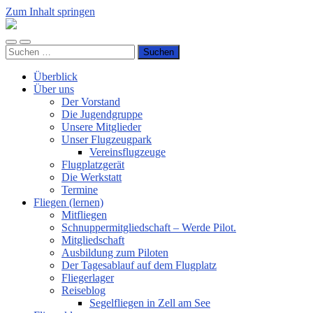
Zum Inhalt springen
Luftsportverein
Hünsborn
Mobile-
Suchfeld
e.V.
Suchen
Menü
ein-/ausblenden
nach:
ein-/ausblenden
Überblick
Über uns
Der Vorstand
Die Jugendgruppe
Unsere Mitglieder
Unser Flugzeugpark
Vereinsflugzeuge
Flugplatzgerät
Die Werkstatt
Termine
Fliegen (lernen)
Mitfliegen
Schnuppermitgliedschaft – Werde Pilot.
Mitgliedschaft
Ausbildung zum Piloten
Der Tagesablauf auf dem Flugplatz
Fliegerlager
Reiseblog
Segelfliegen in Zell am See