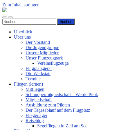
Zum Inhalt springen
Luftsportverein
Hünsborn
Mobile-
Suchfeld
e.V.
Suchen
Menü
ein-/ausblenden
nach:
ein-/ausblenden
Überblick
Über uns
Der Vorstand
Die Jugendgruppe
Unsere Mitglieder
Unser Flugzeugpark
Vereinsflugzeuge
Flugplatzgerät
Die Werkstatt
Termine
Fliegen (lernen)
Mitfliegen
Schnuppermitgliedschaft – Werde Pilot.
Mitgliedschaft
Ausbildung zum Piloten
Der Tagesablauf auf dem Flugplatz
Fliegerlager
Reiseblog
Segelfliegen in Zell am See