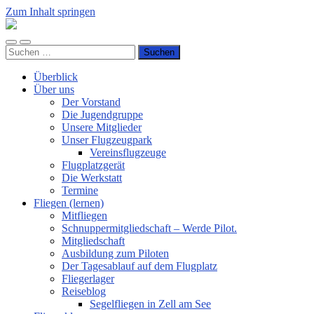
Zum Inhalt springen
Luftsportverein
Hünsborn
Mobile-
Suchfeld
e.V.
Suchen
Menü
ein-/ausblenden
nach:
ein-/ausblenden
Überblick
Über uns
Der Vorstand
Die Jugendgruppe
Unsere Mitglieder
Unser Flugzeugpark
Vereinsflugzeuge
Flugplatzgerät
Die Werkstatt
Termine
Fliegen (lernen)
Mitfliegen
Schnuppermitgliedschaft – Werde Pilot.
Mitgliedschaft
Ausbildung zum Piloten
Der Tagesablauf auf dem Flugplatz
Fliegerlager
Reiseblog
Segelfliegen in Zell am See