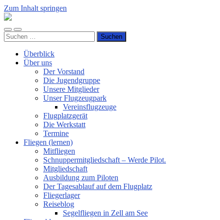
Zum Inhalt springen
Luftsportverein
Hünsborn
Mobile-
Suchfeld
e.V.
Suchen
Menü
ein-/ausblenden
nach:
ein-/ausblenden
Überblick
Über uns
Der Vorstand
Die Jugendgruppe
Unsere Mitglieder
Unser Flugzeugpark
Vereinsflugzeuge
Flugplatzgerät
Die Werkstatt
Termine
Fliegen (lernen)
Mitfliegen
Schnuppermitgliedschaft – Werde Pilot.
Mitgliedschaft
Ausbildung zum Piloten
Der Tagesablauf auf dem Flugplatz
Fliegerlager
Reiseblog
Segelfliegen in Zell am See