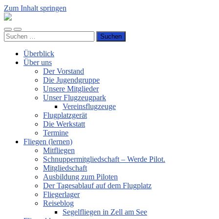
Zum Inhalt springen
Luftsportverein
Hünsborn
Mobile-
Suchfeld
e.V.
Suchen
Menü
ein-/ausblenden
nach:
ein-/ausblenden
Überblick
Über uns
Der Vorstand
Die Jugendgruppe
Unsere Mitglieder
Unser Flugzeugpark
Vereinsflugzeuge
Flugplatzgerät
Die Werkstatt
Termine
Fliegen (lernen)
Mitfliegen
Schnuppermitgliedschaft – Werde Pilot.
Mitgliedschaft
Ausbildung zum Piloten
Der Tagesablauf auf dem Flugplatz
Fliegerlager
Reiseblog
Segelfliegen in Zell am See