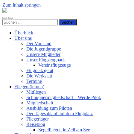
Zum Inhalt springen
Luftsportverein
Hünsborn
Mobile-
Suchfeld
e.V.
Suchen
Menü
ein-/ausblenden
nach:
ein-/ausblenden
Überblick
Über uns
Der Vorstand
Die Jugendgruppe
Unsere Mitglieder
Unser Flugzeugpark
Vereinsflugzeuge
Flugplatzgerät
Die Werkstatt
Termine
Fliegen (lernen)
Mitfliegen
Schnuppermitgliedschaft – Werde Pilot.
Mitgliedschaft
Ausbildung zum Piloten
Der Tagesablauf auf dem Flugplatz
Fliegerlager
Reiseblog
Segelfliegen in Zell am See