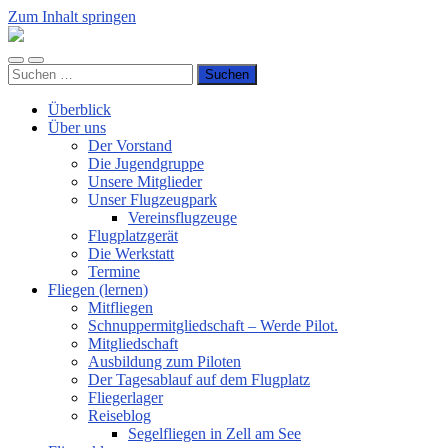
Zum Inhalt springen
Luftsportverein
Hünsborn
Mobile-
Suchfeld
e.V.
Suchen
Menü
ein-/ausblenden
nach:
ein-/ausblenden
Überblick
Über uns
Der Vorstand
Die Jugendgruppe
Unsere Mitglieder
Unser Flugzeugpark
Vereinsflugzeuge
Flugplatzgerät
Die Werkstatt
Termine
Fliegen (lernen)
Mitfliegen
Schnuppermitgliedschaft – Werde Pilot.
Mitgliedschaft
Ausbildung zum Piloten
Der Tagesablauf auf dem Flugplatz
Fliegerlager
Reiseblog
Segelfliegen in Zell am See