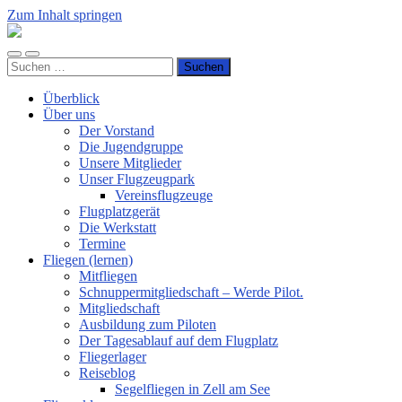
Zum Inhalt springen
Luftsportverein
Hünsborn
Mobile-
Suchfeld
e.V.
Suchen
Menü
ein-/ausblenden
nach:
ein-/ausblenden
Überblick
Über uns
Der Vorstand
Die Jugendgruppe
Unsere Mitglieder
Unser Flugzeugpark
Vereinsflugzeuge
Flugplatzgerät
Die Werkstatt
Termine
Fliegen (lernen)
Mitfliegen
Schnuppermitgliedschaft – Werde Pilot.
Mitgliedschaft
Ausbildung zum Piloten
Der Tagesablauf auf dem Flugplatz
Fliegerlager
Reiseblog
Segelfliegen in Zell am See