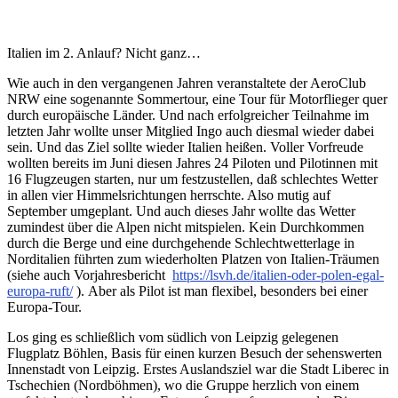
Italien im 2. Anlauf? Nicht ganz…
Wie auch in den vergangenen Jahren veranstaltete der AeroClub
NRW eine sogenannte Sommertour, eine Tour für Motorflieger quer
durch europäische Länder. Und nach erfolgreicher Teilnahme im
letzten Jahr wollte unser Mitglied Ingo auch diesmal wieder dabei
sein. Und das Ziel sollte wieder Italien heißen. Voller Vorfreude
wollten bereits im Juni diesen Jahres 24 Piloten und Pilotinnen mit
16 Flugzeugen starten, nur um festzustellen, daß schlechtes Wetter
in allen vier Himmelsrichtungen herrschte. Also mutig auf
September umgeplant. Und auch dieses Jahr wollte das Wetter
zumindest über die Alpen nicht mitspielen. Kein Durchkommen
durch die Berge und eine durchgehende Schlechtwetterlage in
Norditalien führten zum wiederholten Platzen von Italien-Träumen
(siehe auch Vorjahresbericht
https://lsvh.de/italien-oder-polen-egal-
europa-ruft/
). Aber als Pilot ist man flexibel, besonders bei einer
Europa-Tour.
Los ging es schließlich vom südlich von Leipzig gelegenen
Flugplatz Böhlen, Basis für einen kurzen Besuch der sehenswerten
Innenstadt von Leipzig. Erstes Auslandsziel war die Stadt Liberec in
Tschechien (Nordböhmen), wo die Gruppe herzlich von einem