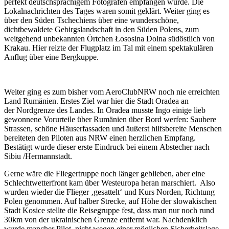
perfekt deutschsprachigem Fotografen empfangen wurde. Die
Lokalnachrichten des Tages waren somit geklärt. Weiter ging es
über den Süden Tschechiens über eine wunderschöne,
dichtbewaldete Gebirgslandschaft in den Süden Polens, zum
weitgehend unbekannten Örtchen Łososina Dolna südöstlich von
Krakau. Hier reizte der Flugplatz im Tal mit einem spektakulären
Anflug über eine Bergkuppe.
Weiter ging es zum bisher vom AeroClubNRW noch nie erreichten
Land Rumänien. Erstes Ziel war hier die Stadt Oradea an
der Nordgrenze des Landes. In Oradea musste Ingo einige lieb
gewonnene Vorurteile über Rumänien über Bord werfen: Saubere
Strassen, schöne Häuserfassaden und äußerst hilfsbereite Menschen
bereiteten den Piloten aus NRW einen herzlichen Empfang.
Bestätigt wurde dieser erste Eindruck bei einem Abstecher nach
Sibiu /Hermannstadt.
Gerne wäre die Fliegertruppe noch länger geblieben, aber eine
Schlechtwetterfront kam über Westeuropa heran marschiert. Also
wurden wieder die Flieger ‚gesattelt‘ und Kurs Norden, Richtung
Polen genommen. Auf halber Strecke, auf Höhe der slowakischen
Stadt Kosice stellte die Reisegruppe fest, dass man nur noch rund
30km von der ukrainischen Grenze entfernt war. Nachdenklich
wurde mancher Pilot, nicht wegen einer möglichen Sicherheitslage,