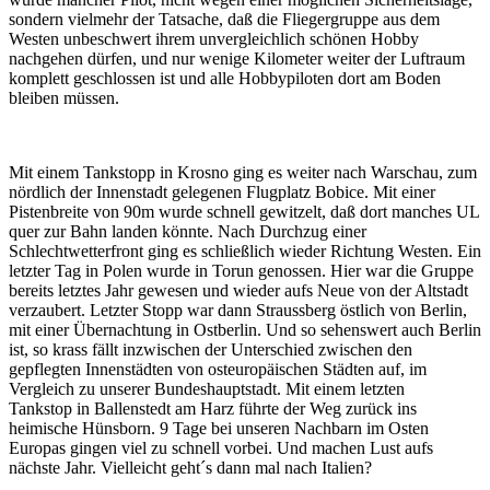
sondern vielmehr der Tatsache, daß die Fliegergruppe aus dem
Westen unbeschwert ihrem unvergleichlich schönen Hobby
nachgehen dürfen, und nur wenige Kilometer weiter der Luftraum
komplett geschlossen ist und alle Hobbypiloten dort am Boden
bleiben müssen.
Mit einem Tankstopp in Krosno ging es weiter nach Warschau, zum
nördlich der Innenstadt gelegenen Flugplatz Bobice. Mit einer
Pistenbreite von 90m wurde schnell gewitzelt, daß dort manches UL
quer zur Bahn landen könnte. Nach Durchzug einer
Schlechtwetterfront ging es schließlich wieder Richtung Westen. Ein
letzter Tag in Polen wurde in Torun genossen. Hier war die Gruppe
bereits letztes Jahr gewesen und wieder aufs Neue von der Altstadt
verzaubert. Letzter Stopp war dann Straussberg östlich von Berlin,
mit einer Übernachtung in Ostberlin. Und so sehenswert auch Berlin
ist, so krass fällt inzwischen der Unterschied zwischen den
gepflegten Innenstädten von osteuropäischen Städten auf, im
Vergleich zu unserer Bundeshauptstadt. Mit einem letzten
Tankstop in Ballenstedt am Harz führte der Weg zurück ins
heimische Hünsborn. 9 Tage bei unseren Nachbarn im Osten
Europas gingen viel zu schnell vorbei. Und machen Lust aufs
nächste Jahr. Vielleicht geht´s dann mal nach Italien?