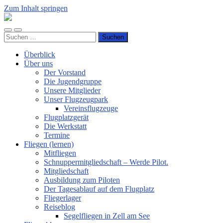
Zum Inhalt springen
Luftsportverein
Hünsborn
Mobile-
Suchfeld
e.V.
Suchen
Menü
ein-/ausblenden
nach:
ein-/ausblenden
Überblick
Über uns
Der Vorstand
Die Jugendgruppe
Unsere Mitglieder
Unser Flugzeugpark
Vereinsflugzeuge
Flugplatzgerät
Die Werkstatt
Termine
Fliegen (lernen)
Mitfliegen
Schnuppermitgliedschaft – Werde Pilot.
Mitgliedschaft
Ausbildung zum Piloten
Der Tagesablauf auf dem Flugplatz
Fliegerlager
Reiseblog
Segelfliegen in Zell am See