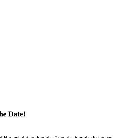
he Date!
f Himmelfahrt am Flugplatz“ und das Flugplatzfest geben.