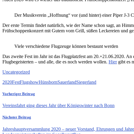
Der Musikverein „Hoffnung“ vor (und hinter) einer Piper J-3 C
Der erste Termin findet natürlich, wie der Name schon sagt, an Him
Frühschoppenkonzert mit Gutem vom Grill, süßen Leckereien und gekü
Viele verschiedene Flugzeuge können bestaunt werden
Das zweite Fest im Jahr ist das Flugplatzfest am 20.+21.06.2020. 
Flugbegeisterten – und alle, die es noch werden wollen.
Hier
gibt es 
Uncategorized
2020
Fest
Flugshow
Hünsborn
Sauerland
Siegerland
Vorheriger Beitrag
Vereinsfahrt ging dieses Jahr über Königswinter nach Bonn
Nächster Beitrag
Jahreshauptversammlung 2020 – neuer Vorstand, Ehrungen und Jahre