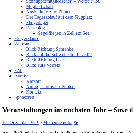
Schnuppermitgliedschaft – Werde Pilot.
Mitgliedschaft
Ausbildung zum Piloten
Der Tagesablauf auf dem Flugplatz
Fliegerlager
Reiseblog
Segelfliegen in Zell am See
Fliegerklause
Webcam
Blick Richtung Schranke
Blick auf die Schwelle der Piste 09
Blick Richtung Piste
Blick aufs Vorfeld
FAQ
Anreise
Anfahrt
Anflug – Infos für Piloten
Kontakt
Sponsoren
Veranstaltungen im nächsten Jahr – Save t
17. Dezember 2019
/
Medienbeauftragte
Auch 2020 wird es wieder das traditionelle Frühschoppenkonzert „Au