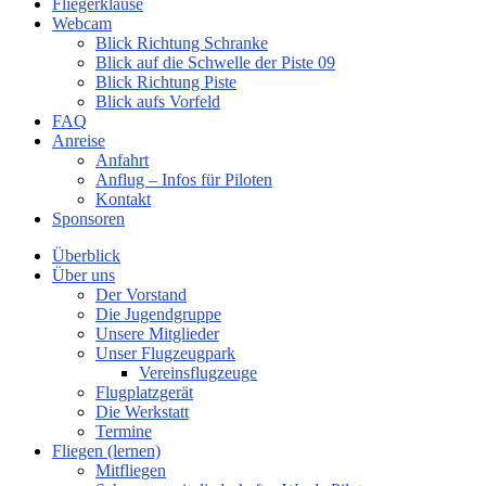
Fliegerklause
Webcam
Blick Richtung Schranke
Blick auf die Schwelle der Piste 09
Blick Richtung Piste
Blick aufs Vorfeld
FAQ
Anreise
Anfahrt
Anflug – Infos für Piloten
Kontakt
Sponsoren
Überblick
Über uns
Der Vorstand
Die Jugendgruppe
Unsere Mitglieder
Unser Flugzeugpark
Vereinsflugzeuge
Flugplatzgerät
Die Werkstatt
Termine
Fliegen (lernen)
Mitfliegen