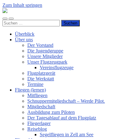
Zum Inhalt springen
Luftsportverein
Hünsborn
Mobile-
Suchfeld
e.V.
Suchen
Menü
ein-/ausblenden
nach:
ein-/ausblenden
Überblick
Über uns
Der Vorstand
Die Jugendgruppe
Unsere Mitglieder
Unser Flugzeugpark
Vereinsflugzeuge
Flugplatzgerät
Die Werkstatt
Termine
Fliegen (lernen)
Mitfliegen
Schnuppermitgliedschaft – Werde Pilot.
Mitgliedschaft
Ausbildung zum Piloten
Der Tagesablauf auf dem Flugplatz
Fliegerlager
Reiseblog
Segelfliegen in Zell am See